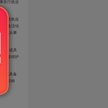
事医疗执业
位，经执业
生执业活动
注册后从事
2年；或具
册并取得护
年。
年；或具备
）师职称