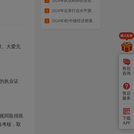
2026年执业药师职业资格考试提分大作战
3
2026年证券行业水平测试备考合集
4
2026年初/中级经济师通关方案：核心考点全拆解・备考不走弯路
5
献、大爱无
售前
咨询
的执业证
售后
服务
视同取得医
下载
APP
格考核，取