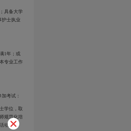
；具备大学
事护士执业
满1年；或
本专业工作
参加考试：
士学位，取
师规范化培
活动满4