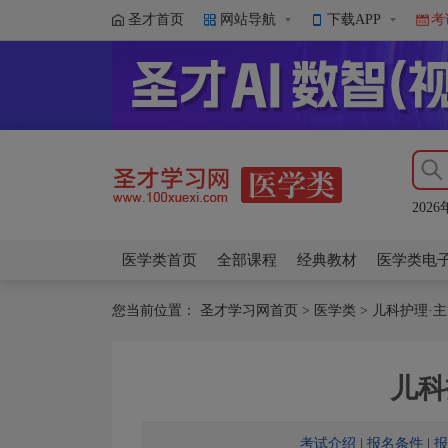
圣才首页
网站导航
下载APP
考
202
202
202
202
202
医学类首页
全部课程
经典教材
医学类电
您当前位置：
圣才学习网首页
>
医学类
>
儿科护理·
儿科
考试介绍
|
报名条件
|
报