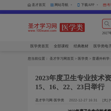
圣才首页
网站导航
下载APP
考
202
202
202
202
202
医学类首页
全部课程
经典教材
医学类电
您当前位置：
圣才学习网首页
>
医学类
>
普通外科学
2023年度卫生专业技术
15、16、22、23日举行
圣才学习网·医学类
2022-12-27 16:31
[
大
] [