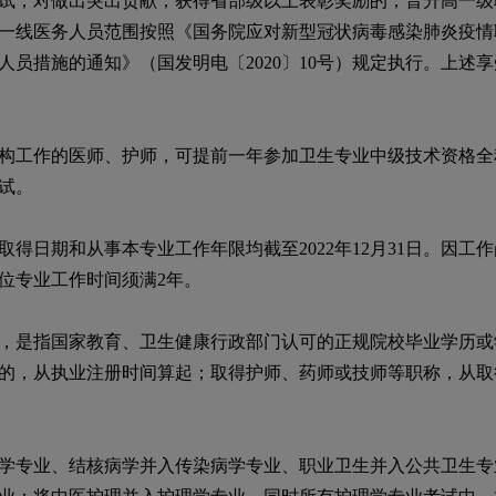
试；对做出突出贡献，获得省部级以上表彰奖励的，晋升高一级
一线医务人员范围按照《国务院应对新型冠状病毒感染肺炎疫情
人员措施的通知》（国发明电〔
2020
〕
10
号）规定执行。上述享
工作的医师、护师，可提前一年参加卫生专业中级技术资格全
试。
取得日期和从事本专业工作年限均截至
2022
年
12
月
31
日。因工作
位专业工作时间须满
2
年。
是指国家教育、卫生健康行政部门认可的正规院校毕业学历或
的，从执业注册时间算起；取得护师、药师或技师等职称，从取
学专业、结核病学并入传染病学专业、职业卫生并入公共卫生专