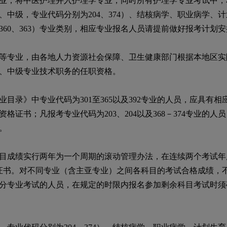
业；将中医护理并入护理学专业，同时所有护理学专业考试中，
、中级，专业代码分别为
204
、
374
）、结核病学、职业病学、计
360
、
363
）专业类别，相应专业报名人员请提前做好报考计划安
专业，由各地人力资源社会保障、卫生健康部门根据本地区实
、中级专业技术职务的任职资格。
业目录》中专业代码为
301
至
365
以及
392
专业的人员，应具有相
资格证书；凡报考专业代码为
203
、
204
以及
368
－
374
专业的人员
。
成绩实行两年为一个周期的滚动管理办法，在连续两个考试年
证书。对不同专业（含主亚专业）之间各科目的考试合格成绩，
分专业考试的人员，在规定的时限内报名参加剩余科目考试时须