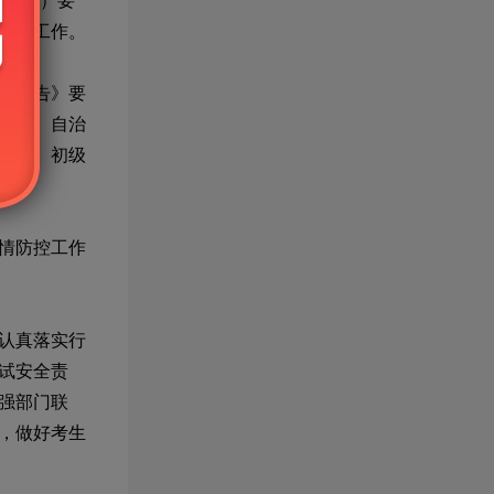
〕
53
号）要
相关工作。
的通告》要
各省、自治
业中、初级
情防控工作
认真落实行
试安全责
强部门联
，做好考生