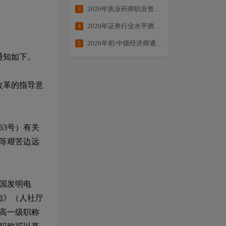
2026年执业药师职业资格考试提分大作战
3
2026年证券行业水平测试备考合集
4
2026年初/中级经济师通关方案：核心考点全拆解・备考不走弯路
5
通知如下。
改革的指导意
63
号）有关
等艰苦边远
国发明电
知》（人社厅
高一级职称