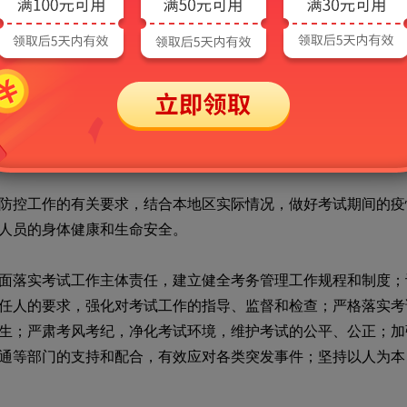
中国永久居留享有相关待遇的办法
>
的通知》（人社部发〔
2012
国《外国人永久居留证》的外籍人员参加卫生专业技术资格考试
33
项专业技术人员职业资格考试实行相对固定合格标准有关事项
为
60
分。为保证各地卫生专业技术职务聘任工作的协调和平衡，
会保障部门，结合当地实际情况，确定本地区该年度聘任卫生专
卫生健康委、人力资源社会保障部备案。
控工作的有关要求，结合本地区实际情况，做好考试期间的疫
人员的身体健康和生命安全。
落实考试工作主体责任，建立健全考务管理工作规程和制度；
任人的要求，强化对考试工作的指导、监督和检查；严格落实考
生；严肃考风考纪，净化考试环境，维护考试的公平、公正；加
通等部门的支持和配合，有效应对各类突发事件；坚持以人为本