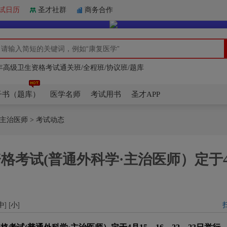
试日历
圣才社群
商务合作
6年医师资格考试通关班/全程班/协议班/题库
7年康复医学治疗技术（士/师/中级）精讲/题库/冲刺卷/全套资料
7年高级卫生资格考试通关班/全程班/协议班/题库
6年医师资格考试通关班/全程班/协议班/题库
7年康复医学治疗技术（士/师/中级）精讲/题库/冲刺卷/全套资料
子书（题库）
医学名师
考试用书
圣才APP
·主治医师
> 考试动态
资格考试(普通外科学·主治医师）定于
中
] [
小
]