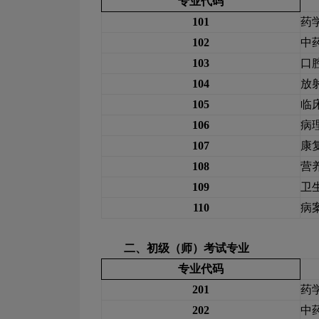
专业代码
101
药
102
中
103
口
104
放
105
临
106
病
107
康
108
营
109
卫
110
病
二、初级（师）考试专业
专业代码
201
药
202
中