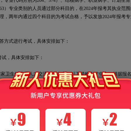
，专业代码分别为
204
、
374
）、结核病学、职业病学、计划生育
63
）专业类别的人员通过部分科目的，在
2024
年报考其执业范围
理，两年内通过四个科目的为考试合格，予以发放
2024
年报考专
方式进行考试，具体安排如下：
考试，具体安排如下：
国家卫生健康委人才交流服务中心（以下简称人才中心）根据报
方式，各级考试管理机构应当统一使用《卫生专业技术资格考
务工作安排由人才中心另行通知。
申领发放办法》（国办发〔
2018
〕
81
号）和《中共中央组织部