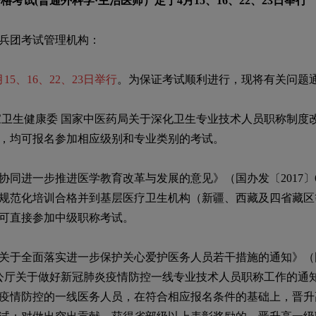
格考试(普通外科学·主治医师）定于
4
月
15
、
16
、
22
、
23
日举行
兵团考试管理机构：
月
15
、
16
、
22
、
23
日举行
。为保证考试顺利进行，现将有关问题
家卫生健康委
国家中医药局关于深化卫生专业技术人员职称制度
，均可报名参加相应级别和专业类别的考试。
同进一步推进医学教育改革与发展的意见》（国办发〔
2017
〕
规范化培训合格并到基层医疗卫生机构（新疆、西藏及四省藏区
可直接参加中级职称考试。
于全面落实进一步保护关心爱护医务人员若干措施的通知》（
公厅关于做好新冠肺炎疫情防控一线专业技术人员职称工作的通
疫情防控的一线医务人员，在符合相应报名条件的基础上，晋升